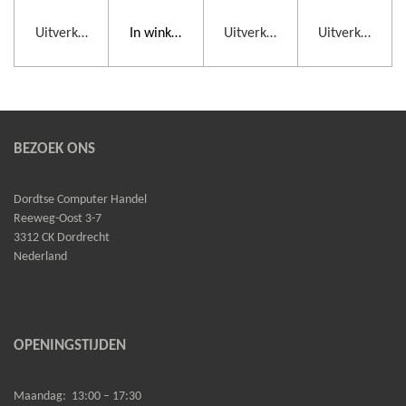
Uitverkocht
In winkelwagen
Uitverkocht
Uitverkocht
BEZOEK ONS
Dordtse Computer Handel
Reeweg-Oost 3-7
3312 CK Dordrecht
Nederland
OPENINGSTIJDEN
Maandag:
13:00 – 17:30