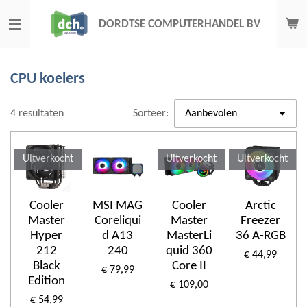
Ga
DORDTSE COMPUTERHANDEL BV
direct
naar
de
CPU koelers
hoofdinhoud
4 resultaten
Sorteer:
Uitverkocht
Uitverkocht
Uitverkocht
Cooler
MSI MAG
Cooler
Arctic
Master
Coreliqui
Master
Freezer
Hyper
d A13
MasterLi
36 A-RGB
212
240
quid 360
€ 44,99
Black
Core II
€ 79,99
Edition
€ 109,00
€ 54,99