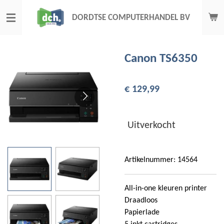
Ga
DORDTSE COMPUTERHANDEL BV
direct
naar
de
Canon TS6350
hoofdinhoud
€ 129,99
Uitverkocht
Artikelnummer:
14564
All-in-one kleuren printer
Draadloos
Papierlade