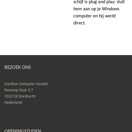
schijf is plug and play: sluit
hem aan op je Windows
computer en hij werkt
direct.
BEZOEK ONS
Dordtse Computer Handel
Reeweg-Oost 3-7
3312 CK Dordrecht
Nederland
OPENINGSTIJDEN