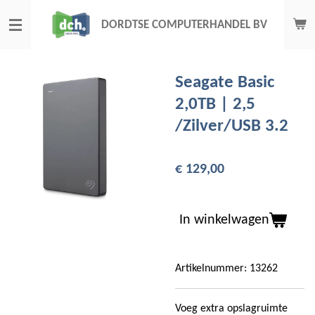
Ga
DORDTSE COMPUTERHANDEL BV
direct
naar
de
Seagate Basic
hoofdinhoud
2,0TB | 2,5
/Zilver/USB 3.2
€ 129,00
In winkelwagen
Artikelnummer:
13262
Voeg extra opslagruimte