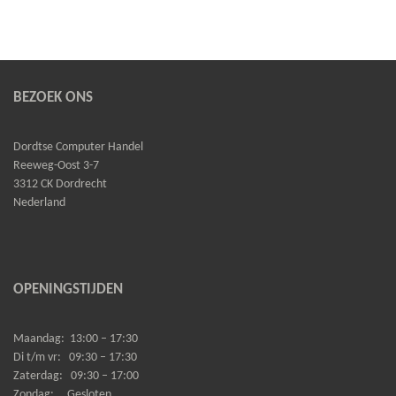
BEZOEK ONS
Dordtse Computer Handel
Reeweg-Oost 3-7
3312 CK Dordrecht
Nederland
OPENINGSTIJDEN
Maandag:
13:00 – 17:30
Di t/m vr:
09:30 – 17:30
Zaterdag:
09:30 – 17:00
Zondag:
Gesloten