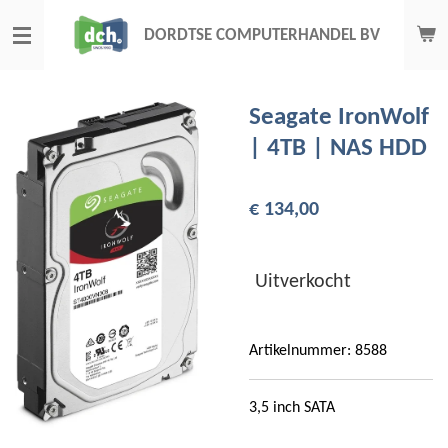
Ga
DORDTSE COMPUTERHANDEL BV
direct
naar
de
Seagate IronWolf
hoofdinhoud
| 4TB | NAS HDD
€ 134,00
Uitverkocht
Artikelnummer:
8588
3,5 inch SATA