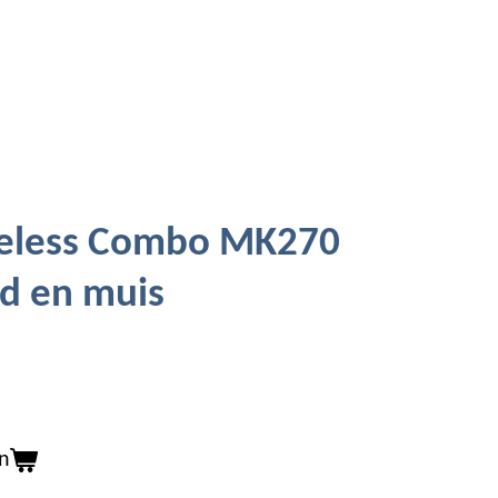
reless Combo MK270
d en muis
n