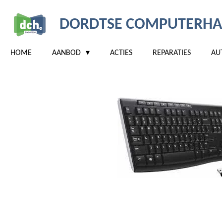
Ga
DORDTSE COMPUTERHA
direct
naar
de
HOME
AANBOD
ACTIES
REPARATIES
AU
hoofdinhoud