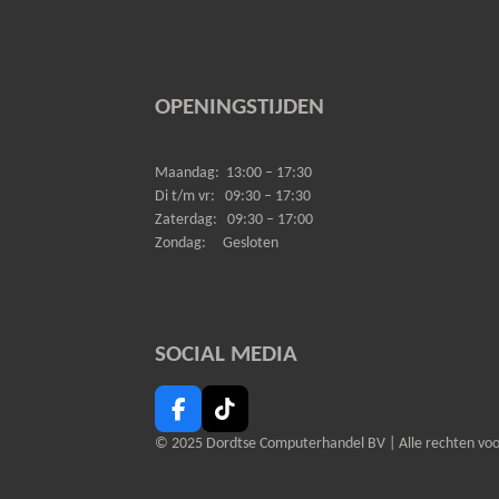
OPENINGSTIJDEN
Maandag:
13:00 – 17:30
Di t/m vr:
09:30 – 17:30
Zaterdag:
09:30 – 17:00
Zondag:
Gesloten
SOCIAL MEDIA
F
T
a
i
© 2025 Dordtse Computerhandel BV |
Alle rechten v
c
k
e
T