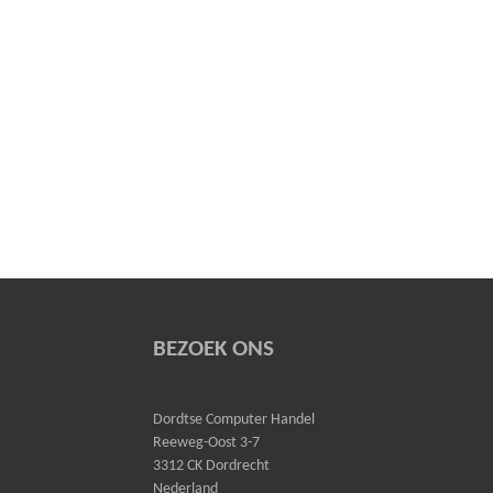
BEZOEK ONS
Dordtse Computer Handel
Reeweg-Oost 3-7
3312 CK Dordrecht
Nederland