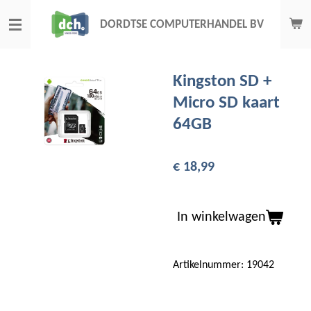
Ga
DORDTSE COMPUTERHANDEL BV
direct
naar
de
Kingston SD +
hoofdinhoud
Micro SD kaart
64GB
€ 18,99
In winkelwagen
Artikelnummer:
19042