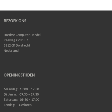
BEZOEK ONS
Dordtse Computer Handel
Reeweg-Oost 3-7
3312 CK Dordrecht
Nederland
OPENINGSTIJDEN
Maandag:
13:00 – 17:30
Di t/m vr:
09:30 – 17:30
Zaterdag:
09:30 – 17:00
Zondag:
Gesloten