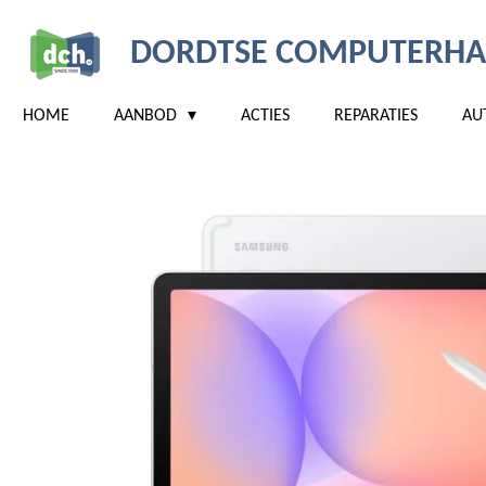
Ga
DORDTSE COMPUTERHA
direct
naar
de
HOME
AANBOD
ACTIES
REPARATIES
AU
hoofdinhoud