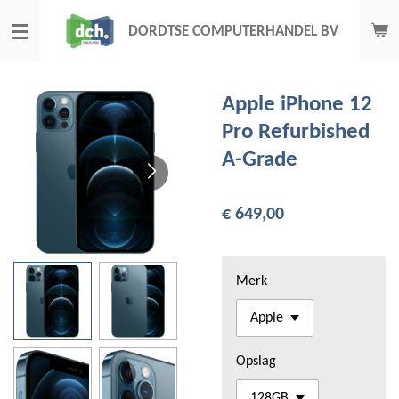
Ga
DORDTSE COMPUTERHANDEL BV
direct
naar
de
Apple iPhone 12
hoofdinhoud
Pro Refurbished
A-Grade
€ 649,00
Merk
Opslag