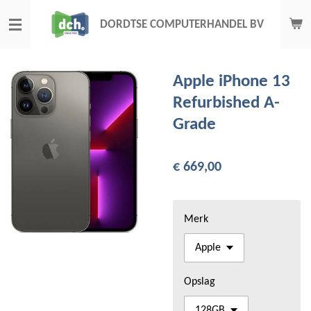
Ga
DORDTSE COMPUTERHANDEL BV
direct
naar
de
Apple iPhone 13
hoofdinhoud
Refurbished A-
Grade
€ 669,00
Merk
Opslag