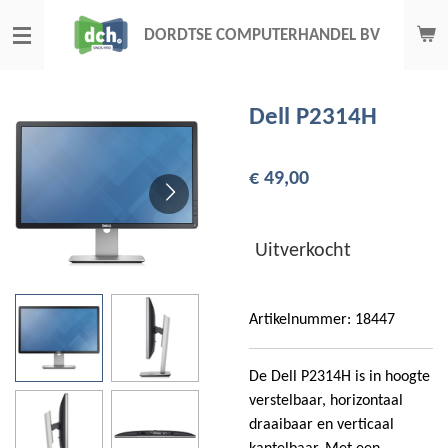
Ga
DORDTSE COMPUTERHANDEL BV
direct
naar
de
Dell P2314H
hoofdinhoud
€ 49,00
Uitverkocht
Artikelnummer:
18447
De Dell P2314H is in hoogte
verstelbaar, horizontaal
draaibaar en verticaal