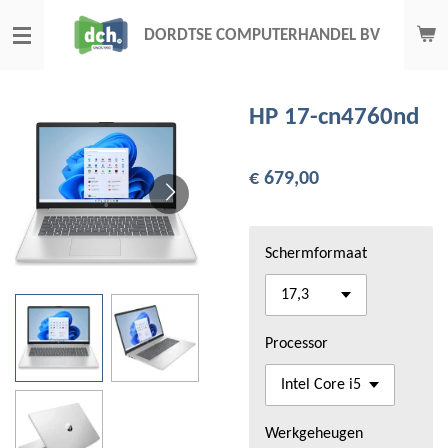
Ga
DORDTSE COMPUTERHANDEL BV
direct
naar
de
HP 17-cn4760nd
hoofdinhoud
€ 679,00
Schermformaat
Processor
Werkgeheugen