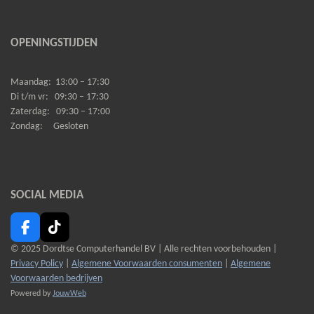
OPENINGSTIJDEN
Maandag:
13:00 – 17:30
Di t/m vr:
09:30 – 17:30
Zaterdag:
09:30 – 17:00
Zondag:
Gesloten
SOCIAL MEDIA
F
T
a
i
© 2025 Dordtse Computerhandel BV |
Alle rechten voorbehouden |
c
k
Privacy Policy
|
Algemene Voorwaarden consumenten
|
Algemene
e
T
Voorwaarden bedrijven
b
o
Powered by
JouwWeb
o
k
o