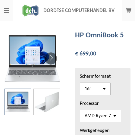
Ga
DORDTSE COMPUTERHANDEL BV
direct
naar
de
HP OmniBook 5
hoofdinhoud
€ 699,00
Schermformaat
Processor
Werkgeheugen