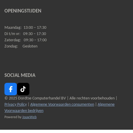
OPENINGSTIJDEN
Maandag:
13:00 – 17:30
Di t/m vr:
09:30 – 17:30
Zaterdag:
09:30 – 17:00
Zondag:
Gesloten
SOCIAL MEDIA
F
T
a
i
© 2025 Dordtse Computerhandel BV |
Alle rechten voorbehouden |
c
k
Privacy Policy
|
Algemene Voorwaarden consumenten
|
Algemene
e
T
Voorwaarden bedrijven
b
o
Powered by
JouwWeb
o
k
o
k