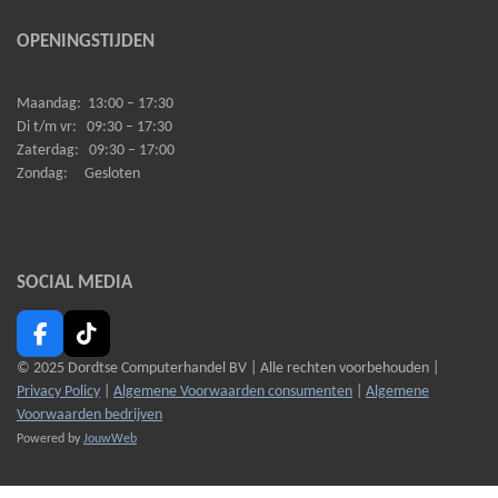
OPENINGSTIJDEN
Maandag:
13:00 – 17:30
Di t/m vr:
09:30 – 17:30
Zaterdag:
09:30 – 17:00
Zondag:
Gesloten
SOCIAL MEDIA
F
T
a
i
© 2025 Dordtse Computerhandel BV |
Alle rechten voorbehouden |
c
k
Privacy Policy
|
Algemene Voorwaarden consumenten
|
Algemene
e
T
Voorwaarden bedrijven
b
o
Powered by
JouwWeb
o
k
o
k