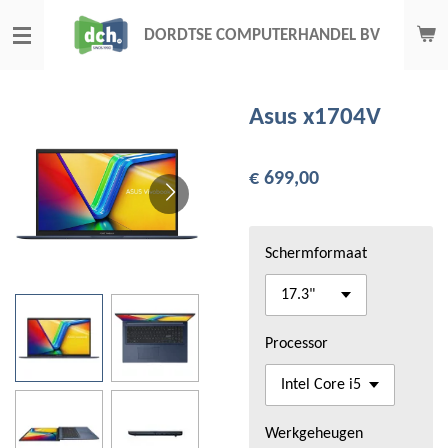
Ga
DORDTSE COMPUTERHANDEL BV
direct
naar
de
Asus x1704V
hoofdinhoud
€ 699,00
Schermformaat
Processor
Werkgeheugen